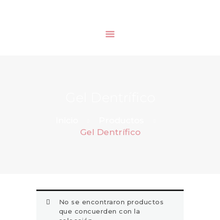
INICIO
NOSOTROS
Gel Dentrífico
SERVICIOS
BLOG
Inicio
Productos
Gel Dentrífico
No se encontraron productos
que concuerden con la