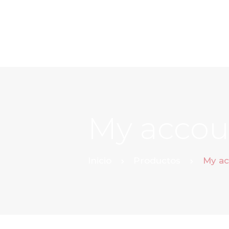
My accou
Inicio
Productos
My ac