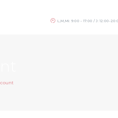
INICIO
NOSOTROS
L,M,Mi: 9:00 - 17:00 / J: 12:00-20:
SERVICIOS
BLOG
nt
count